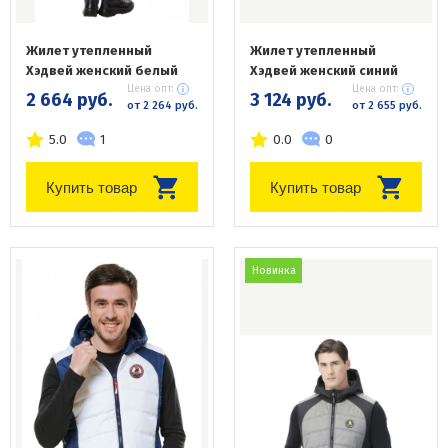
Жилет утепленный
Жилет утепленный
Хэдвей женский белый
Хэдвей женский синий
Цена опт:
Цена опт:
2 664 руб.
3 124 руб.
от 2 264 руб.
от 2 655 руб.
5.0
1
0.0
0
Купить товар
Купить товар
Новинка