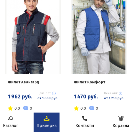
Жилет Авангард
Жилет Комфорт
Цена опт:
Цена опт:
1 962 руб.
1 470 руб.
от 1 668 руб.
от 1 250 руб.
0.0
0
0.0
0
Купить товар
Купить товар
Каталог
Примерка
Контакты
Корзина