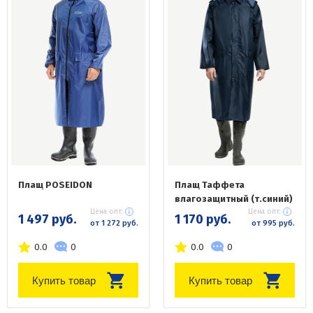
Плащ POSEIDON
Плащ Таффета
влагозащитный (т.синий)
Цена опт:
Цена опт:
1 497 руб.
1 170 руб.
от 1 272 руб.
от 995 руб.
0.0
0
0.0
0
Купить товар
Купить товар