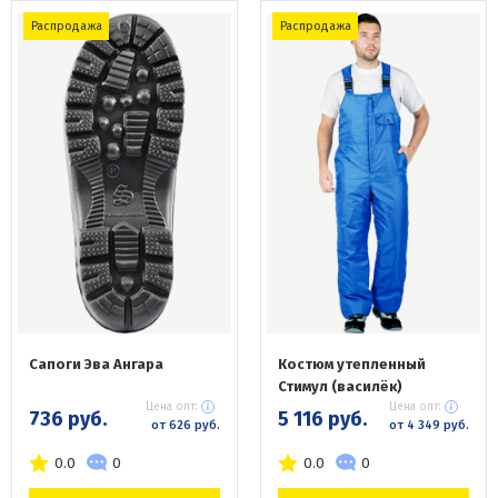
Распродажа
Распродажа
Сапоги Эва Ангара
Костюм утепленный
Стимул (василёк)
Цена опт:
Цена опт:
736 руб.
5 116 руб.
от 626 руб.
от 4 349 руб.
0.0
0
0.0
0