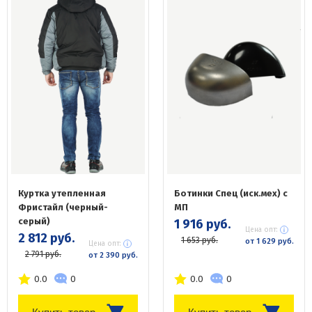
Куртка утепленная
Ботинки Спец (иск.мех) с
Фристайл (черный-
МП
серый)
1 916 руб.
Цена опт:
2 812 руб.
1 653 руб.
от 1 629 руб.
Цена опт:
2 791 руб.
от 2 390 руб.
0.0
0
0.0
0