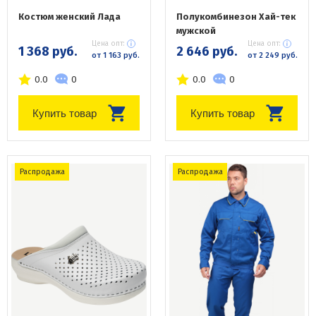
Костюм женский Лада
Полукомбинезон Хай-тек
мужской
Цена опт:
Цена опт:
1 368 руб.
2 646 руб.
от 1 163 руб.
от 2 249 руб.
0.0
0
0.0
0
Купить товар
Купить товар
Распродажа
Распродажа