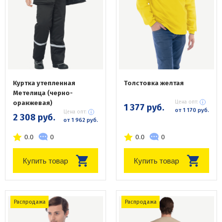
Куртка утепленная
Толстовка желтая
Метелица (черно-
оранжевая)
Цена опт:
1 377 руб.
от 1 170 руб.
Цена опт:
2 308 руб.
от 1 962 руб.
0.0
0
0.0
0
Купить товар
Купить товар
Распродажа
Распродажа