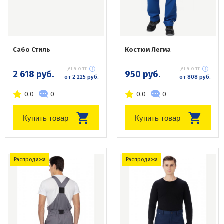
Сабо Стиль
Костюм Легма
Цена опт:
Цена опт:
2 618 руб.
950 руб.
от 2 225 руб.
от 808 руб.
0.0
0
0.0
0
Купить товар
Купить товар
Распродажа
Распродажа