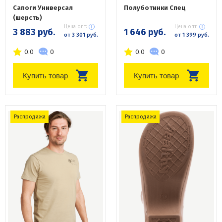
Сапоги Универсал
Полуботинки Спец
(шерсть)
Цена опт:
Цена опт:
3 883 руб.
1 646 руб.
от 3 301 руб.
от 1 399 руб.
0.0
0
0.0
0
Купить товар
Купить товар
Распродажа
Распродажа