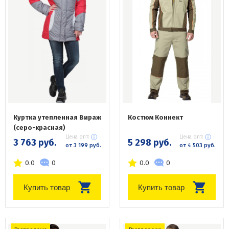
Куртка утепленная Вираж
Костюм Коннект
(серо-красная)
Цена опт:
Цена опт:
3 763 руб.
5 298 руб.
от 3 199 руб.
от 4 503 руб.
0.0
0
0.0
0
Купить товар
Купить товар