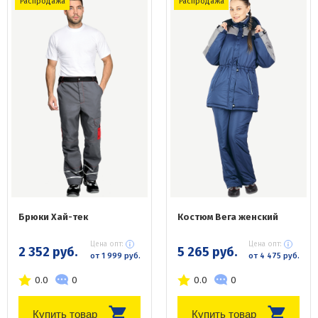
Распродажа
Распродажа
Брюки Хай-тек
Костюм Вега женский
Цена опт:
Цена опт:
2 352 руб.
5 265 руб.
от 1 999 руб.
от 4 475 руб.
0.0
0
0.0
0
Купить товар
Купить товар