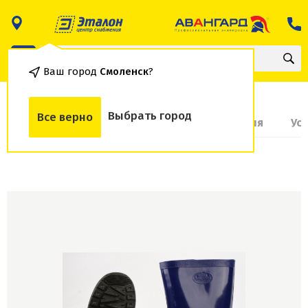
Ваш город
Смоленск
?
Выбрать город
Все верно
О товаре
Доставка и оплата
Гарантия
Ус