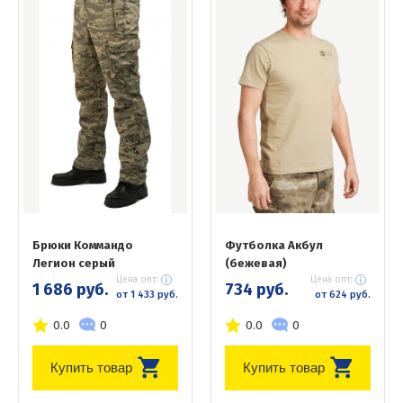
Брюки Коммандо
Футболка Акбул
Легион серый
(бежевая)
Цена опт:
Цена опт:
1 686 руб.
734 руб.
от 1 433 руб.
от 624 руб.
0.0
0
0.0
0
Купить товар
Купить товар