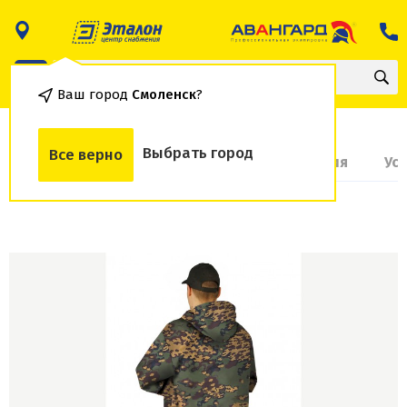
Ваш город
Смоленск
?
Выбрать город
Все верно
О товаре
Доставка и оплата
Гарантия
Ус