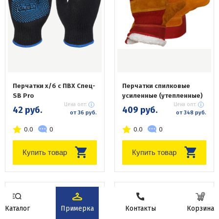
Перчатки х/б с ПВХ Спец-
Перчатки спилковые
SB Pro
усиленные (утепленные)
Цена опт:
Цена опт:
42 руб.
409 руб.
от 36 руб.
от 348 руб.
0.0
0
0.0
0
Купить товар
Купить товар
Новинка
Новинка
Каталог
Примерка
Контакты
Корзина