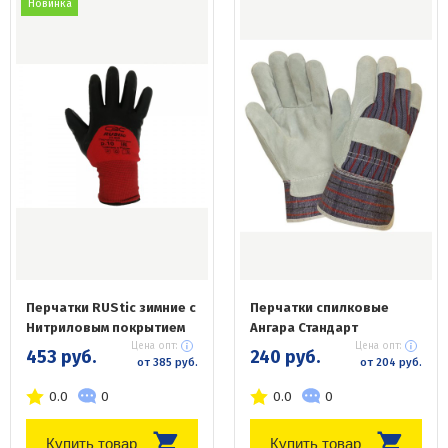
Новинка
Перчатки RUStic зимние с
Перчатки спилковые
Нитриловым покрытием
Ангара Стандарт
Цена опт:
Цена опт:
453 руб.
240 руб.
от 385 руб.
от 204 руб.
0.0
0
0.0
0
Купить товар
Купить товар