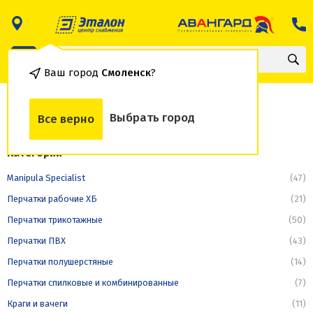
Ваш город
Смоленск
?
Средства защиты рук
Выбрать город
Все верно
Категории
Manipula Specialist
(47)
Перчатки рабочие ХБ
(21)
Перчатки трикотажные
(50)
Перчатки ПВХ
(43)
Перчатки полушерстяные
(14)
Перчатки спилковые и комбинированные
(7)
Краги и вачеги
(11)