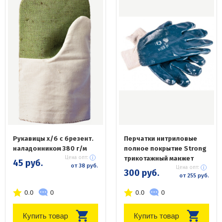
Рукавицы х/б с брезент.
Перчатки нитриловые
наладонником 380 г/м
полное покрытие Strong
Цена опт:
трикотажный манжет
45 руб.
от 38 руб.
Цена опт:
300 руб.
от 255 руб.
0.0
0
0.0
0
Купить товар
Купить товар