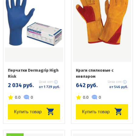
Перчатки Dermagrip High
Краги спилковые с
Risk
кевларом
Цена опт:
Цена опт:
2 034 руб.
642 руб.
от 1 729 руб.
от 546 руб.
0.0
0
0.0
0
Купить товар
Купить товар