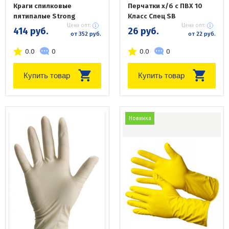
Краги спилковые
Перчатки х/б с ПВХ 10
пятипалые Strong
Класс Спец SB
Цена опт:
Цена опт:
414 руб.
26 руб.
от 352 руб.
от 22 руб.
0.0
0
0.0
0
Купить товар
Купить товар
Новинка