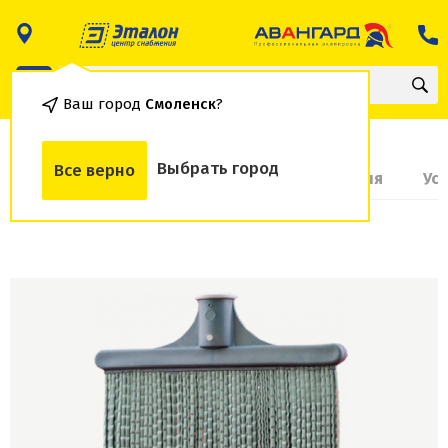
Ваш город
Смоленск
?
Выбрать город
Все верно
О товаре
Доставка и оплата
Гарантия
Ус