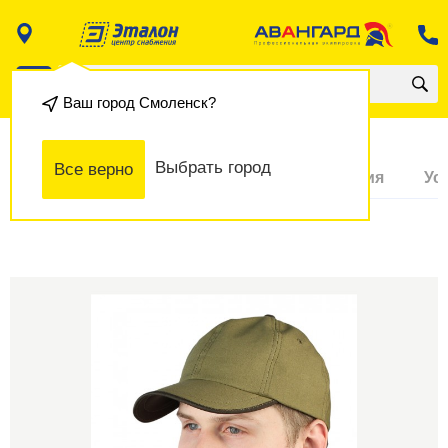
Ваш город
Смоленск
?
Выбрать город
Все верно
О товаре
Доставка и оплата
Гарантия
Ус