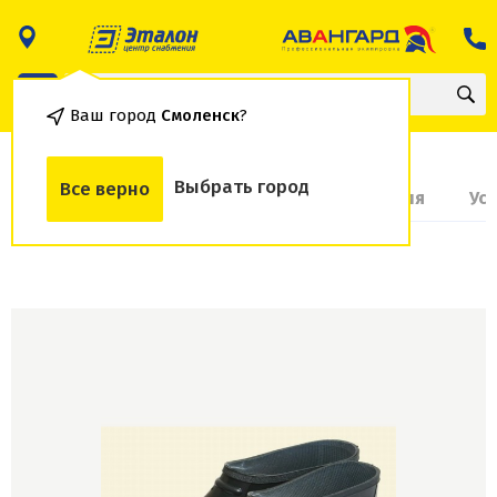
Ваш город
Смоленск
?
Выбрать город
Все верно
О товаре
Доставка и оплата
Гарантия
Ус