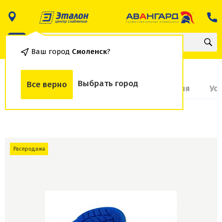
Ваш город
Смоленск
?
Выбрать город
Все верно
О товаре
Доставка и оплата
Гарантия
Ус
Распродажа