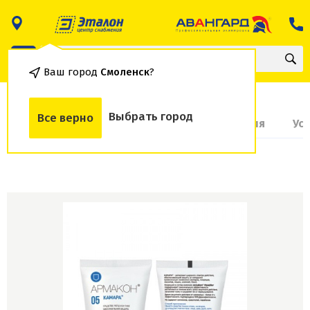
Ваш город
Смоленск
?
Выбрать город
Все верно
О товаре
Доставка и оплата
Гарантия
Ус