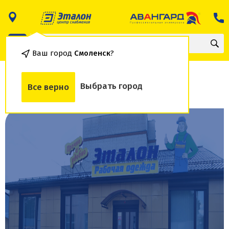
Ваш город
Смоленск
?
Наш магазин
Выбрать город
Все верно