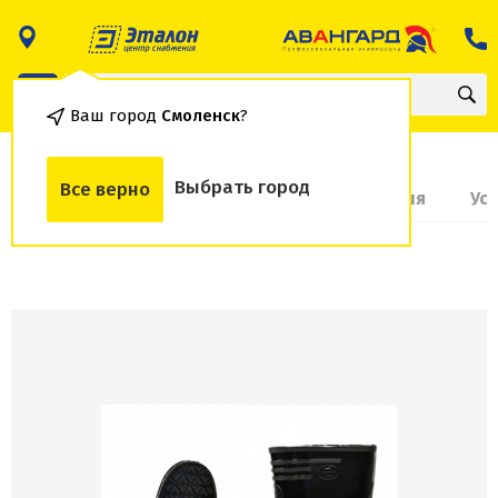
Ваш город
Смоленск
?
Выбрать город
Все верно
О товаре
Доставка и оплата
Гарантия
Ус