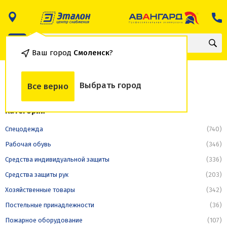
Ваш город
Смоленск
?
Каталог
Выбрать город
Все верно
Категории
Спецодежда
(740)
Рабочая обувь
(346)
Средства индивидуальной защиты
(336)
Средства защиты рук
(203)
Хозяйственные товары
(342)
Постельные принадлежности
(36)
Пожарное оборудование
(107)