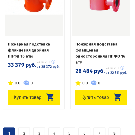
Пожарная подставка
Пожарная подставка
фланцевая двойная
фланцевая
ППФД 16 атм
односторонняя ППФО 16
Цена опт:
атм
33 379 руб.
от 28 372 руб.
Цена опт:
26 484 руб.
от 22 511 руб.
0.0
0
0.0
0
Купить товар
Купить товар
1
2
3
4
5
6
7
8