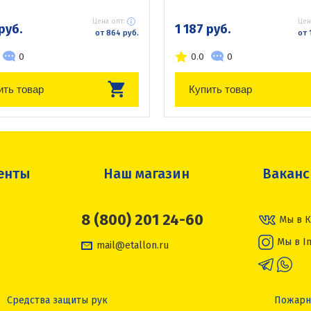
Цена опт:
Цен
руб.
1 187 руб.
от 864 руб.
от 
0
0.0
0
ить товар
Купить товар
енты
Наш магазин
Вакан
8 (800) 201 24-60
Мы в К
Мы в I
mail@etallon.ru
Средства защиты рук
Пожарн