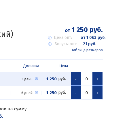
1 250 руб.
от
кий)
Цена опт:
от 1 063 руб.
Бонусы опт:
21 руб.
Таблица размеров
Доставка
Цена
1 250
руб.
-
+
1 день
1 250
руб.
-
+
6 дней
ров на сумму
б.