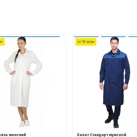
ук
от 10 штук
бязь женский
Халат Стандарт мужской