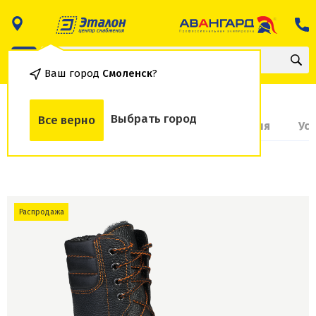
Ваш город
Смоленск
?
Выбрать город
Все верно
О товаре
Доставка и оплата
Гарантия
Ус
Распродажа