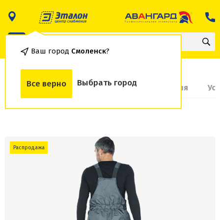
Ваш город
Смоленск
?
Выбрать город
Все верно
О товаре
Доставка и оплата
Гарантия
Ус
Распродажа