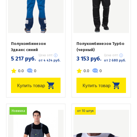
Полукомбинезон
Полукомбинезон Турбо
Эдванс синий
(черный)
Цена опт:
Цена опт:
5 217 руб.
3 153 руб.
от 4 434 руб.
от 2 680 руб.
0.0
0
0.0
0
Купить товар
Купить товар
Новинка
от 10 штук