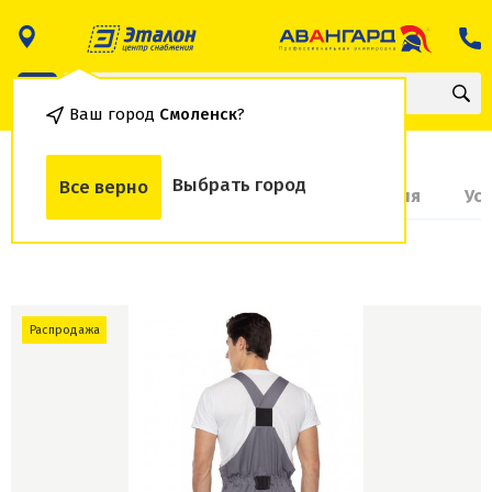
Ваш город
Смоленск
?
Выбрать город
Все верно
О товаре
Доставка и оплата
Гарантия
Ус
Распродажа