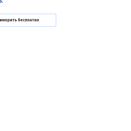
б.
имерить бесплатно