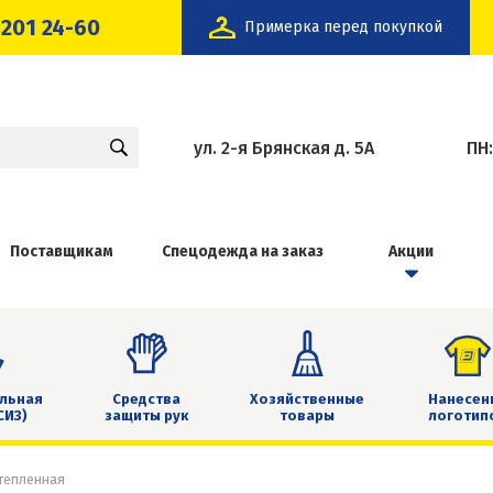
 201 24-60
Примерка перед покупкой
ул. 2-я Брянская д. 5А
ПН
Поставщикам
Спецодежда на заказ
Акции
льная
Средства
Хозяйственные
Нанесен
СИЗ)
защиты рук
товары
логотип
тепленная