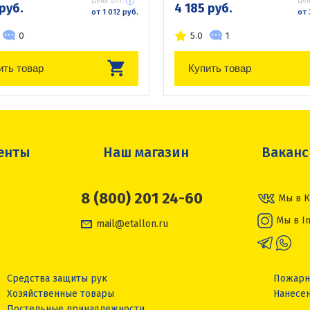
Цена опт:
Цен
 руб.
4 185 руб.
от 1 012 руб.
от 
0
5.0
1
ить товар
Купить товар
енты
Наш магазин
Вакан
8 (800) 201 24-60
Мы в К
Мы в I
mail@etallon.ru
Средства защиты рук
Пожарн
Хозяйственные товары
Нанесен
Постельные принадлежности