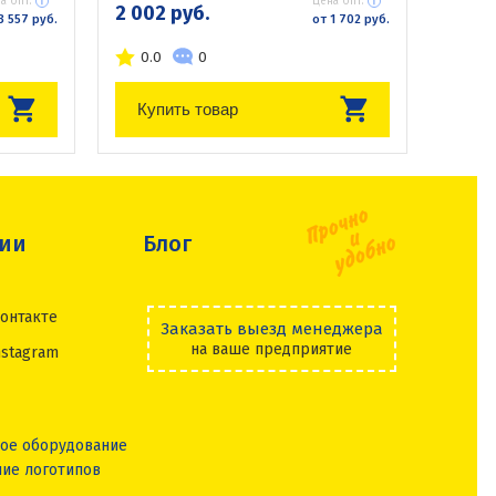
а опт:
Цена опт:
2 002 руб.
3 557 руб.
от 1 702 руб.
0.0
0
Купить товар
сии
Блог
онтакте
Заказать выезд менеджера
на ваше предприятие
nstagram
ое оборудование
ие логотипов