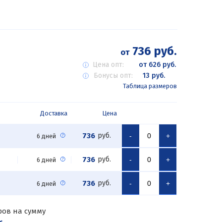
736 руб.
от
Цена опт:
от 626 руб.
Бонусы опт:
13 руб.
Таблица размеров
Доставка
Цена
736
руб.
-
+
6 дней
736
руб.
-
+
6 дней
736
руб.
-
+
6 дней
ров на сумму