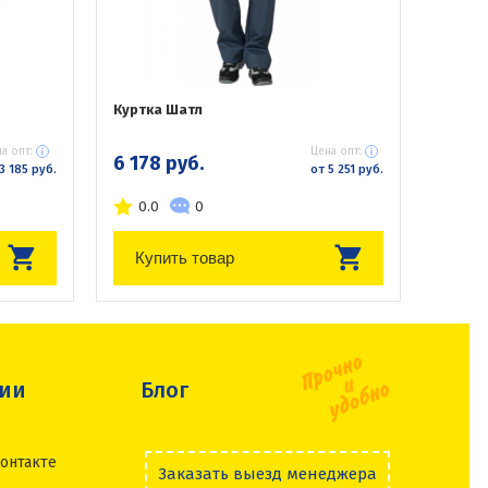
Куртка Шатл
а опт:
Цена опт:
6 178 руб.
3 185 руб.
от 5 251 руб.
0.0
0
Купить товар
сии
Блог
онтакте
Заказать выезд менеджера