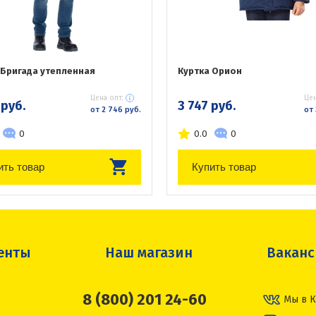
 Бригада утепленная
Куртка Орион
Цена опт:
Цен
 руб.
3 747 руб.
от 2 746 руб.
от 
0
0.0
0
ить товар
Купить товар
енты
Наш магазин
Вакан
8 (800) 201 24-60
Мы в К