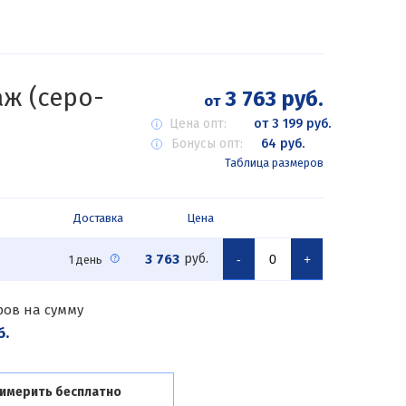
ж (серо-
3 763 руб.
от
Цена опт:
от 3 199 руб.
Бонусы опт:
64 руб.
Таблица размеров
Доставка
Цена
3 763
руб.
-
+
1 день
ров на сумму
б.
имерить бесплатно