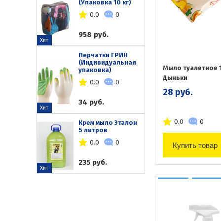
(Упаковка 10 кг)
0.0
0
958 руб.
Хит
Перчатки ГРИН
(Индивидуальная
Мыло туалетное 1
упаковка)
Дыньки
0.0
0
28 руб.
34 руб.
Хит
0.0
0
Крем мыло Эталон
5 литров
0.0
0
Купить товар
235 руб.
Хит