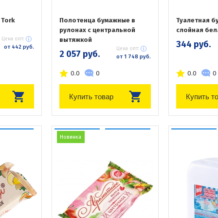
 Tork
Полотенца бумажные в
Туалетная бу
рулонах с центральной
слойная бел
Цена опт:
вытяжкой
344 руб.
от 442 руб.
Цена опт:
2 057 руб.
от 1 748 руб.
0.0
0
0.0
0
Купить товар
Купить т
Новинка