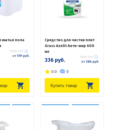
я мытья пола
Средство для чистки плит
в
Grass Azelit Анти-жир 600
Цена опт:
мл
от 519 руб.
Цена опт:
336 руб.
от 286 руб.
0.0
0
овар
Купить товар