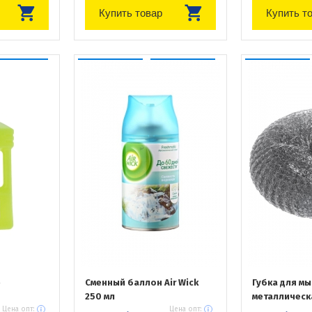
Купить товар
Купить т
р
Сменный баллон Air Wick
Губка для м
250 мл
металлическ
Цена опт:
Цена опт: