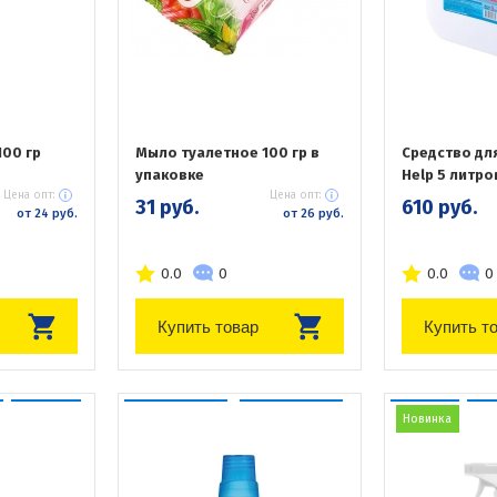
00 гр
Мыло туалетное 100 гр в
Средство дл
упаковке
Help 5 литро
Цена опт:
Цена опт:
31 руб.
610 руб.
от 24 руб.
от 26 руб.
0.0
0
0.0
0
Купить товар
Купить т
Новинка