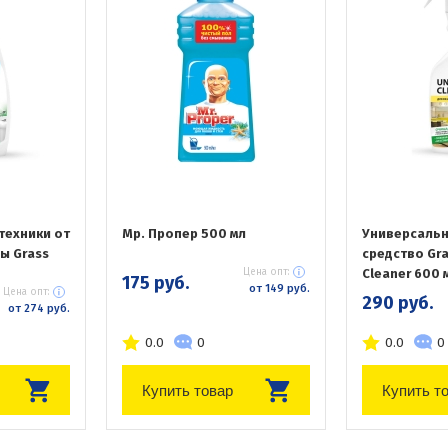
техники от
Мр. Пропер 500 мл
Универсальн
ы Grass
средство Gra
Цена опт:
Cleaner 600 
175 руб.
от 149 руб.
Цена опт:
290 руб.
от 274 руб.
0.0
0
0.0
0
Купить товар
Купить т