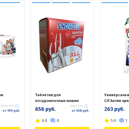
ки
Таблетки для
Универсальн
посудомоечных машин
Cif Актив кр
Цена опт:
Цена опт:
656 руб.
263 руб.
от 199 руб.
от 558 руб.
0.0
0
5.0
1