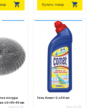
овар
Купить товар
ытья посуды
Гель Комет 0,450 мл
ая 40×95×95 мм
Цена опт:
Цена опт: