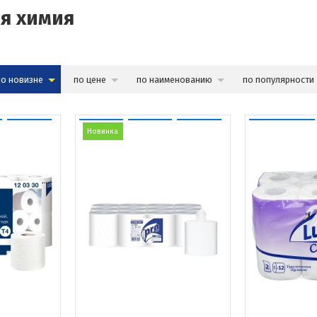
я химия
по новизне
по цене
по наименованию
по популярности
Новинка