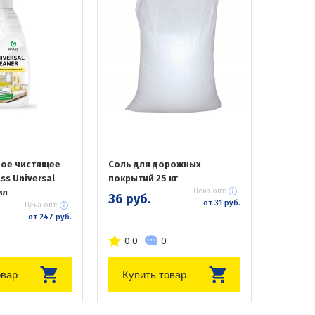
ое чистящее
Соль для дорожных
ss Universal
покрытий 25 кг
мл
Цена опт:
36 руб.
от 31 руб.
Цена опт:
от 247 руб.
0.0
0
овар
Купить товар