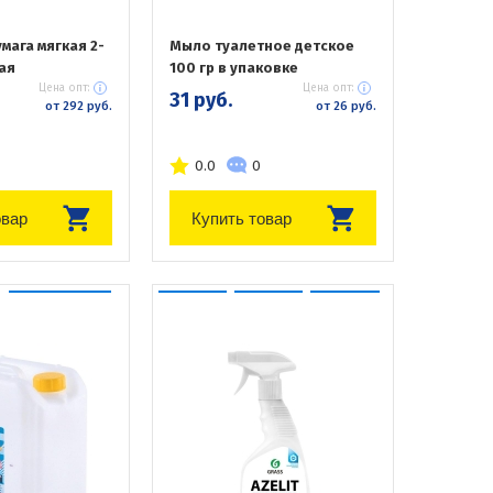
мага мягкая 2-
Мыло туалетное детское
ая
100 гр в упаковке
Цена опт:
Цена опт:
31 руб.
от 292 руб.
от 26 руб.
0.0
0
овар
Купить товар