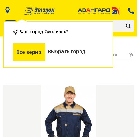
Ваш город
Смоленск
?
Выбрать город
Все верно
О товаре
Доставка и оплата
Гарантия
Ус