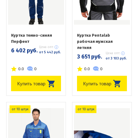
Куртка темно-синяя
Куртка Pentalab
Перфект
рабочая мужская
Цена опт:
летняя
6 402 руб.
от 5 442 руб.
Цена опт:
3 651 руб.
от 3 103 руб.
0.0
0
0.0
0
Купить товар
Купить товар
от 10 штук
от 10 штук