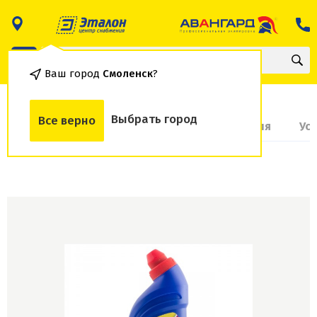
Ваш город
Смоленск
?
Выбрать город
Все верно
О товаре
Доставка и оплата
Гарантия
Ус