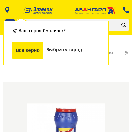
Ваш город
Смоленск
?
Выбрать город
Все верно
О товаре
Доставка и оплата
Гарантия
Ус