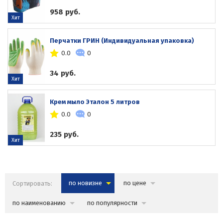
958 руб.
Хит
Перчатки ГРИН (Индивидуальная упаковка)
0.0
0
34 руб.
Хит
Крем мыло Эталон 5 литров
0.0
0
235 руб.
Хит
Сортировать:
по новизне
по цене
по наименованию
по популярности