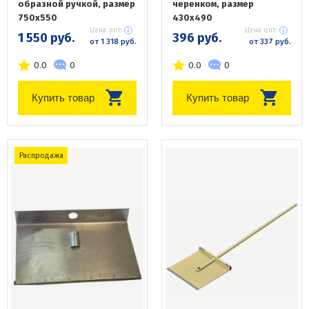
образной ручкой, размер
черенком, размер
750х550
430х490
Цена опт:
Цена опт:
1 550 руб.
396 руб.
от 1 318 руб.
от 337 руб.
0.0
0
0.0
0
Купить товар
Купить товар
Распродажа