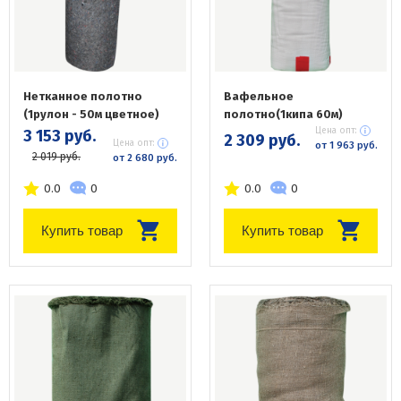
Нетканное полотно
Вафельное
(1рулон - 50м цветное)
полотно(1кипа 60м)
Цена опт:
3 153 руб.
2 309 руб.
Цена опт:
от 1 963 руб.
2 019 руб.
от 2 680 руб.
0.0
0
0.0
0
Купить товар
Купить товар