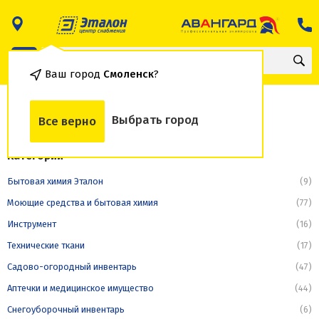
Ваш город
Смоленск
?
Технические ткани
Выбрать город
Все верно
Категории
Бытовая химия Эталон
(9)
Моющие средства и бытовая химия
(77)
Инструмент
(16)
Технические ткани
(17)
Садово-огородный инвентарь
(47)
Аптечки и медицинское имущество
(44)
Снегоуборочный инвентарь
(6)