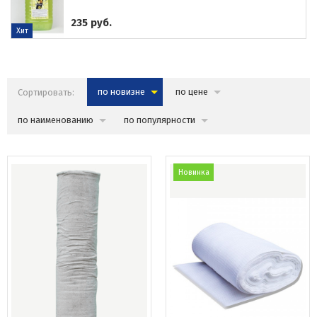
235 руб.
Хит
Сортировать:
по новизне
по цене
по наименованию
по популярности
Новинка