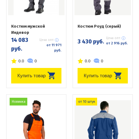
Костюм мужской
Костюм Роуд (серый)
Индевор
Цена опт:
14 083
Цена опт:
3 430 руб.
от 2 916 руб.
от 11 971
руб.
руб.
0.0
0
0.0
0
Купить товар
Купить товар
Новинка
от 10 штук