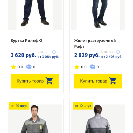
Куртка Рольф-2
Жилет разгрузочный
Рафт
Цена опт:
Цена опт:
3 628 руб.
2 829 руб.
от 3 084 руб.
от 2 405 руб.
0.0
0
0.0
0
Купить товар
Купить товар
от 10 штук
от 10 штук