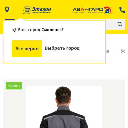
Ваш город
Смоленск
?
Выбрать город
Все верно
О товаре
Доставка и оплата
Гарантия
Ус
Новинка