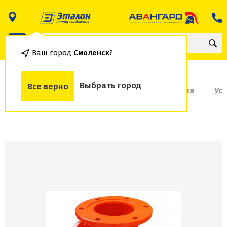
Ваш город
Смоленск
?
Выбрать город
Все верно
О товаре
Доставка и оплата
Гарантия
Ус