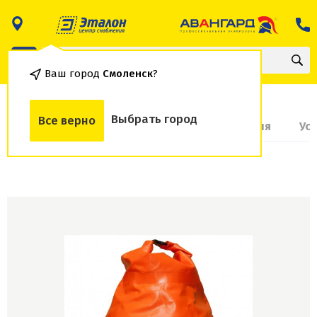
Ваш город
Смоленск
?
Выбрать город
Все верно
О товаре
Доставка и оплата
Гарантия
Ус