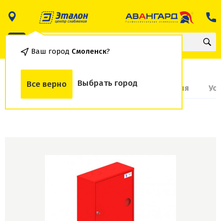
Ваш город
Смоленск
?
Выбрать город
Все верно
О товаре
Доставка и оплата
Гарантия
Ус