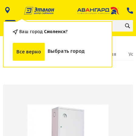
Ваш город
Смоленск
?
Выбрать город
Все верно
О товаре
Доставка и оплата
Гарантия
Ус