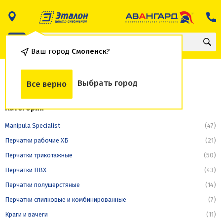
Ваш город
Смоленск
?
Рукавицы утепленные
Выбрать город
Все верно
Категории
Manipula Specialist
(47)
Перчатки рабочие ХБ
(21)
Перчатки трикотажные
(50)
Перчатки ПВХ
(43)
Перчатки полушерстяные
(14)
Перчатки спилковые и комбинированные
(7)
Краги и вачеги
(11)