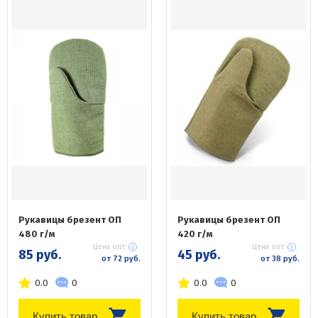
Рукавицы брезент ОП
Рукавицы брезент ОП
480 г/м
420 г/м
Цена опт:
Цена опт:
85 руб.
45 руб.
от 72 руб.
от 38 руб.
0.0
0
0.0
0
Купить товар
Купить товар