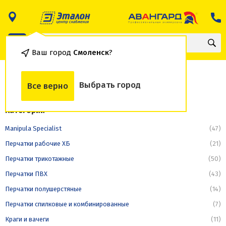
Ваш город
Смоленск
?
Рукавицы рабочие
Выбрать город
Все верно
Категории
Manipula Specialist
(47)
Перчатки рабочие ХБ
(21)
Перчатки трикотажные
(50)
Перчатки ПВХ
(43)
Перчатки полушерстяные
(14)
Перчатки спилковые и комбинированные
(7)
Краги и вачеги
(11)