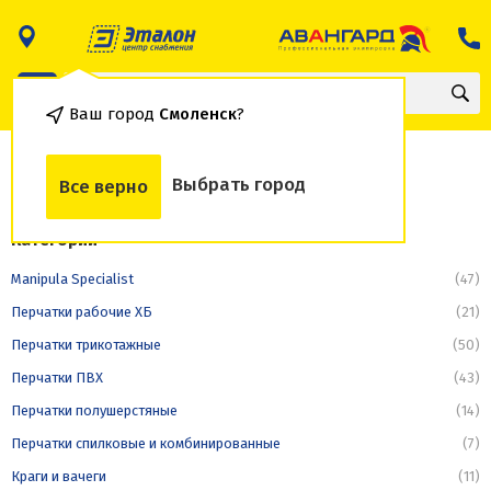
Ваш город
Смоленск
?
Краги и вачеги
Выбрать город
Все верно
Категории
Manipula Specialist
(47)
Перчатки рабочие ХБ
(21)
Перчатки трикотажные
(50)
Перчатки ПВХ
(43)
Перчатки полушерстяные
(14)
Перчатки спилковые и комбинированные
(7)
Краги и вачеги
(11)