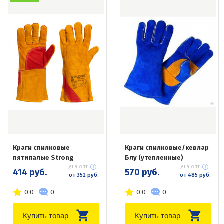
Краги спилковые
Краги спилковые/кевлар
пятипалые Strong
Блу (утепленные)
Цена опт:
Цена опт:
414 руб.
570 руб.
от 352 руб.
от 485 руб.
0.0
0
0.0
0
Купить товар
Купить товар