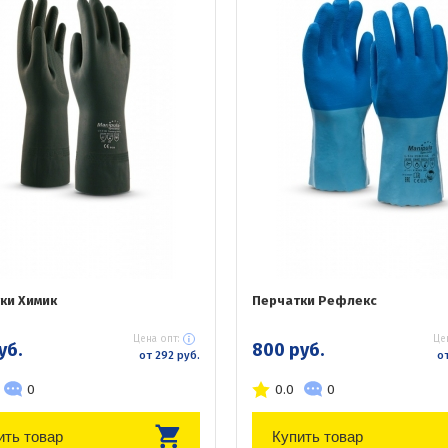
ки Химик
Перчатки Рефлекс
Цена опт:
Це
уб.
800 руб.
от 292 руб.
от
0
0.0
0
ить товар
Купить товар