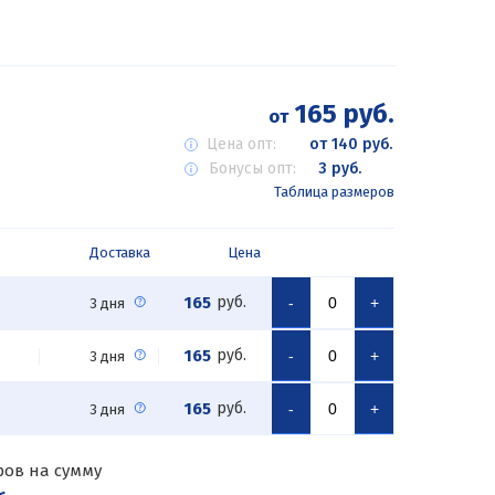
165 руб.
от
Цена опт:
от 140 руб.
Бонусы опт:
3 руб.
Таблица размеров
Доставка
Цена
165
руб.
-
+
3 дня
165
руб.
-
+
3 дня
165
руб.
-
+
3 дня
ров на сумму