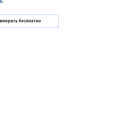
б.
имерить бесплатно