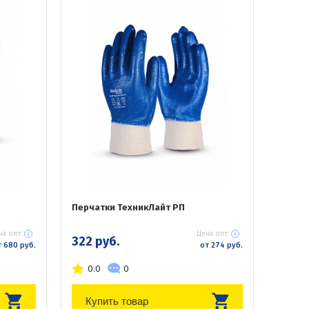
Перчатки ТехникЛайт РП
на опт:
Цена опт:
322 руб.
 680 руб.
от 274 руб.
0.0
0
Купить товар