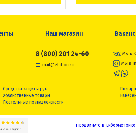
енты
Наш магазин
Вакан
8 (800) 201 24-60
Мы в К
Мы в I
mail@etallon.ru
Средства защиты рук
Пожарн
Хозяйственные товары
Нанесен
Постельные принадлежности
Продвинуто в Киберметрике