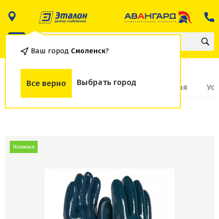
Ваш город
Смоленск
?
Выбрать город
Все верно
О товаре
Доставка и оплата
Гарантия
Ус
Новинка