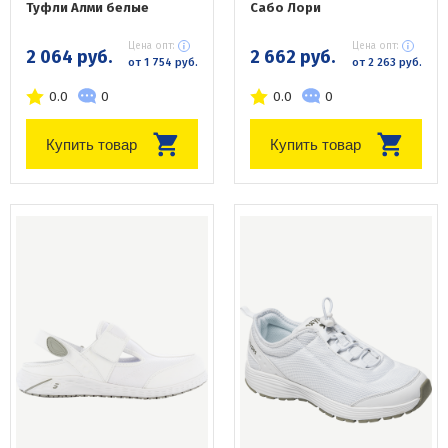
Туфли Алми белые
Сабо Лори
Цена опт:
Цена опт:
2 064 руб.
2 662 руб.
от 1 754 руб.
от 2 263 руб.
0.0
0
0.0
0
Купить товар
Купить товар