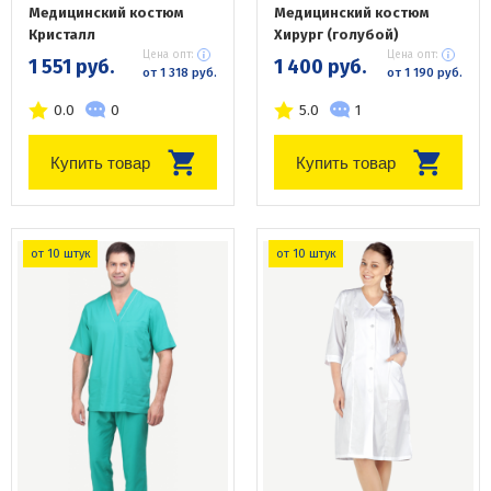
Медицинский костюм
Медицинский костюм
Кристалл
Хирург (голубой)
Цена опт:
Цена опт:
1 551 руб.
1 400 руб.
от 1 318 руб.
от 1 190 руб.
0.0
0
5.0
1
Купить товар
Купить товар
от 10 штук
от 10 штук