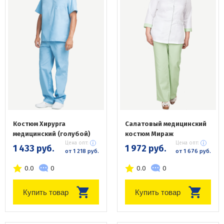
Костюм Хирурга
Салатовый медицинский
медицинский (голубой)
костюм Мираж
Цена опт:
Цена опт:
1 433 руб.
1 972 руб.
от 1 218 руб.
от 1 676 руб.
0.0
0
0.0
0
Купить товар
Купить товар