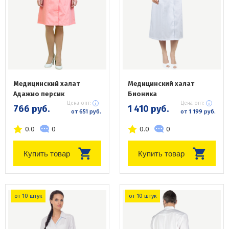
Медицинский халат
Медицинский халат
Адажио персик
Бионика
Цена опт:
Цена опт:
766 руб.
1 410 руб.
от 651 руб.
от 1 199 руб.
0.0
0
0.0
0
Купить товар
Купить товар
от 10 штук
от 10 штук