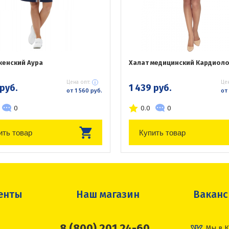
женский Аура
Халат медицинский Кардиоло
Цена опт:
Цен
 руб.
1 439 руб.
от 1 560 руб.
от 
0
0.0
0
ить товар
Купить товар
енты
Наш магазин
Вакан
8 (800) 201 24-60
Мы в К