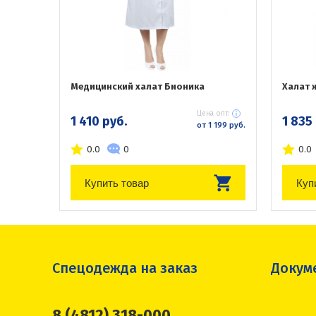
Медицинский халат Бионика
Халат 
Цена опт:
1 410 руб.
1 835
от 1 199 руб.
0.0
0
0.0
Купить товар
Куп
Спецодежда на заказ
Докум
8 (4812) 318-000