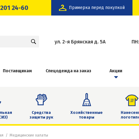
 201 24-60
Примерка перед покупкой
ул. 2-я Брянская д. 5А
ПН
Поставщикам
Спецодежда на заказ
Акции
льная
Средства
Хозяйственные
Нанесен
СИЗ)
защиты рук
товары
логотип
ая
Медицинские халаты