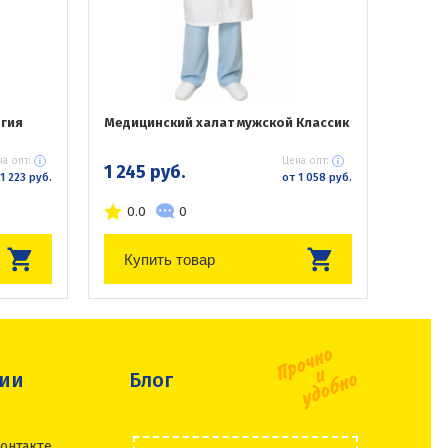
гия
Медицинский халат мужской Классик
а опт:
Цена опт:
1 245 руб.
1 223 руб.
от 1 058 руб.
0.0
0
Купить товар
сии
Блог
онтакте