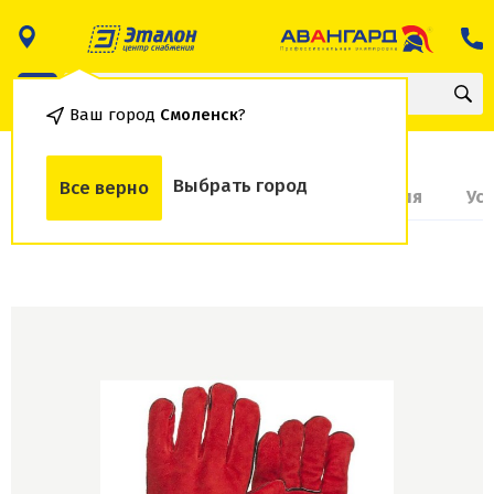
Ваш город
Смоленск
?
Выбрать город
Все верно
О товаре
Доставка и оплата
Гарантия
Ус