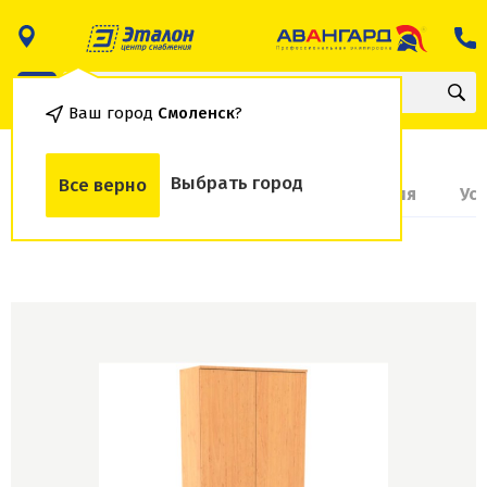
Ваш город
Смоленск
?
Выбрать город
Все верно
О товаре
Доставка и оплата
Гарантия
Ус