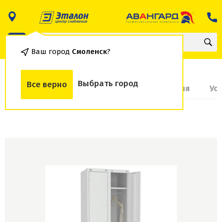
Ваш город
Смоленск
?
Выбрать город
Все верно
О товаре
Доставка и оплата
Гарантия
Ус