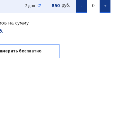
850
руб.
-
+
2 дня
ров на сумму
б.
имерить бесплатно