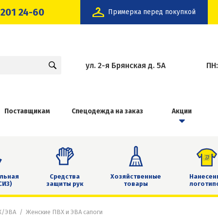
 201 24-60
Примерка перед покупкой
ул. 2-я Брянская д. 5А
ПН
Поставщикам
Спецодежда на заказ
Акции
льная
Средства
Хозяйственные
Нанесен
СИЗ)
защиты рук
товары
логотип
Х/ЭВА
Женские ПВХ и ЭВА сапоги