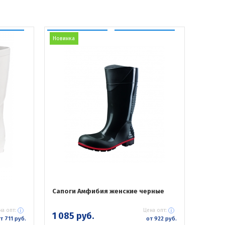
Новинка
Сапоги Амфибия женские черные
на опт:
Цена опт:
1 085 руб.
т 711 руб.
от 922 руб.