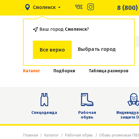
8 (800)
Смоленск
Ваш город
Смоленск
?
Выбрать город
Все верно
Каталог
Подборки
Таблица размеров
Спецодежда
Рабочая
Индивидуа
обувь
защита (
Главная
Каталог
Рабочая обувь
Обувь резиновая ПВ