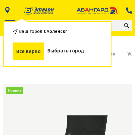
Ваш город
Смоленск
?
Выбрать город
Все верно
О товаре
Доставка и оплата
Гарантия
Ус
Новинка