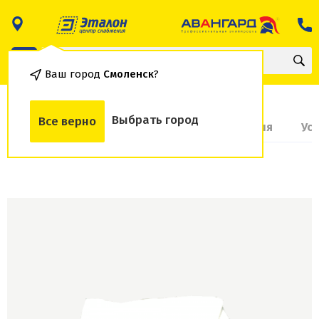
Ваш город
Смоленск
?
Выбрать город
Все верно
О товаре
Доставка и оплата
Гарантия
Ус