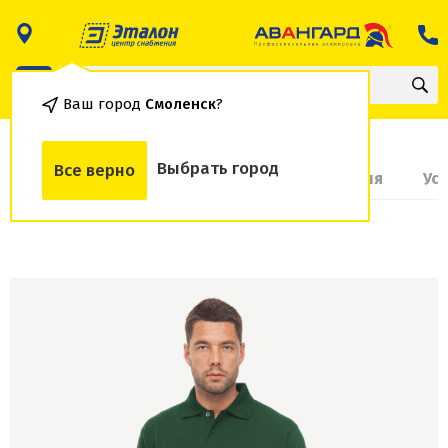
Ваш город
Смоленск
?
Выбрать город
Все верно
О товаре
Доставка и оплата
Гарантия
Ус