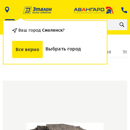
Ваш город
Смоленск
?
Выбрать город
Все верно
О товаре
Доставка и оплата
Гарантия
Ус