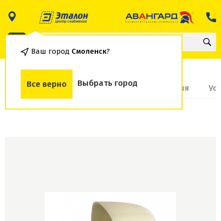
Ваш город
Смоленск
?
Выбрать город
Все верно
О товаре
Доставка и оплата
Гарантия
Ус