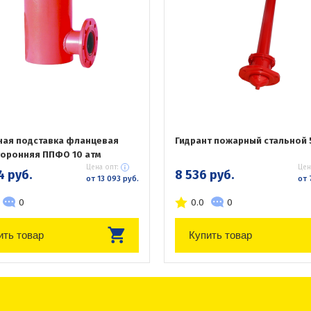
ая подставка фланцевая
Гидрант пожарный стальной 
оронняя ППФО 10 атм
Цена опт:
Цен
4 руб.
8 536 руб.
от 13 093 руб.
от 
0
0.0
0
ить товар
Купить товар