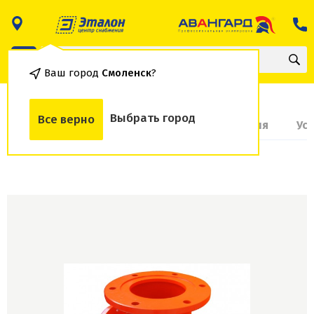
Ваш город
Смоленск
?
Выбрать город
Все верно
О товаре
Доставка и оплата
Гарантия
Ус