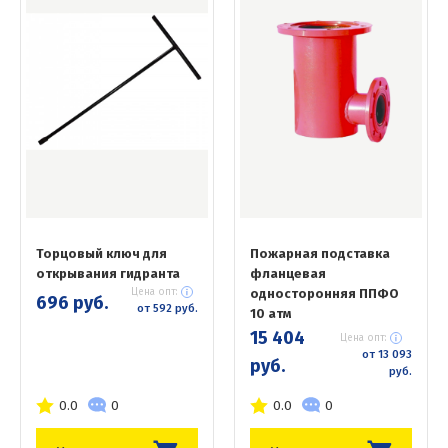
Торцовый ключ для
Пожарная подставка
открывания гидранта
фланцевая
Цена опт:
односторонняя ППФО
696 руб.
от 592 руб.
10 атм
15 404
Цена опт:
от 13 093
руб.
руб.
0.0
0
0.0
0